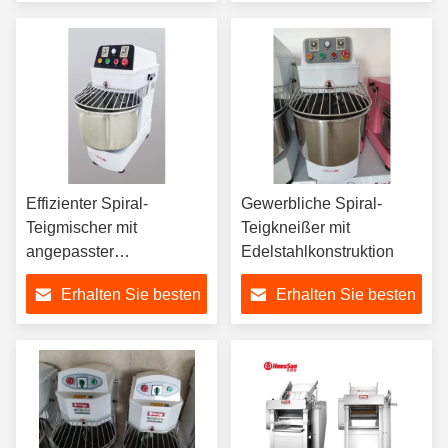
Preis
Preis
Effizienter Spiral-
Gewerbliche Spiral-
Teigmischer mit
Teigkneißer mit
angepasster
Edelstahlkonstruktion
Mischrichtung im
Erhalten Sie besten
Erhalten Sie besten
Uhrzeigersinn und gegen
die Uhrzeigersinn
Preis
Preis