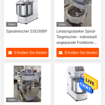
Video
Video
Spiralmischer SSD30BP
Leistungsstarker Spiral-
Teigmischer - individuell
angepasste Funktionen
und 3-7,5 kW Leistung
Erhalten Sie besten
Erhalten Sie besten
Preis
Preis
Video