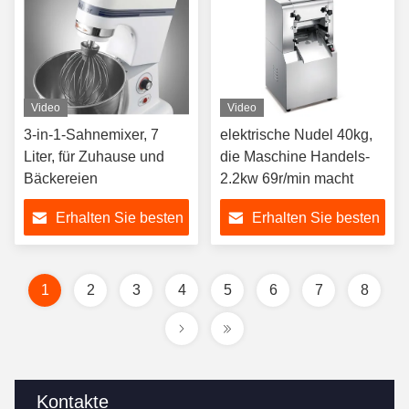
Video
Video
3-in-1-Sahnemixer, 7
elektrische Nudel 40kg,
Liter, für Zuhause und
die Maschine Handels-
Bäckereien
2.2kw 69r/min macht
Erhalten Sie besten
Erhalten Sie besten
Preis
Preis
1
2
3
4
5
6
7
8
Kontakte