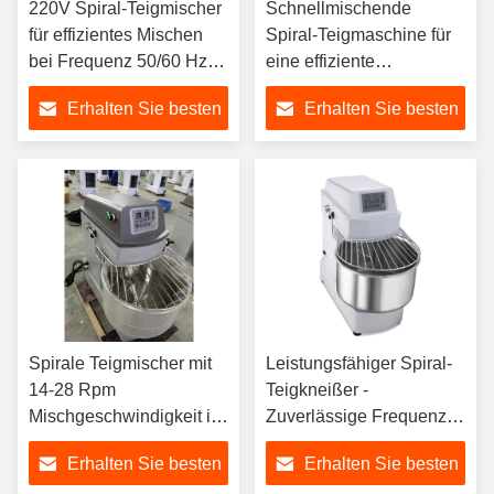
220V Spiral-Teigmischer
Schnellmischende
für effizientes Mischen
Spiral-Teigmaschine für
bei Frequenz 50/60 Hz
eine effiziente
und Geschwindigkeit 14-
Teigzubereitung
Erhalten Sie besten
Erhalten Sie besten
28 U/min
Preis
Preis
Spirale Teigmischer mit
Leistungsfähiger Spiral-
14-28 Rpm
Teigkneißer -
Mischgeschwindigkeit im
Zuverlässige Frequenz
Uhrzeigersinn
50/60 Hz Funktion
Erhalten Sie besten
Erhalten Sie besten