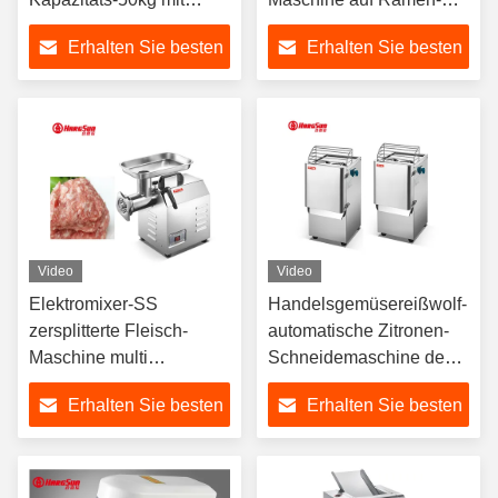
Timer-industriellem
Teigwaren herstellt
Erhalten Sie besten
Erhalten Sie besten
gewundenem Mischer
Preis
Preis
Video
Video
Elektromixer-SS
Handelsgemüsereißwolf-
zersplitterte Fleisch-
automatische Zitronen-
Maschine multi
Schneidemaschine des
Funktions-Fleischwolf-
Edelstahl-400kg/h
Erhalten Sie besten
Erhalten Sie besten
Machine Large Capacitys
Preis
Preis