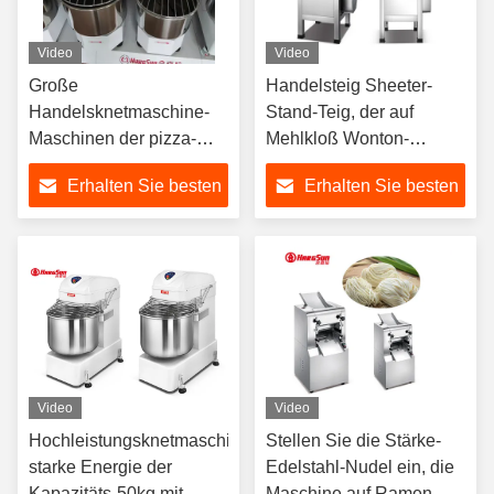
Video
Video
Große
Handelsteig Sheeter-
Handelsknetmaschine-
Stand-Teig, der auf
Maschinen der pizza-
Mehlkloß Wonton-
30quart und
Verpackung drängt
Erhalten Sie besten
Erhalten Sie besten
Teigknetmaschinen für
Pizzabäckerei
Preis
Preis
Video
Video
Hochleistungsknetmaschine-
Stellen Sie die Stärke-
starke Energie der
Edelstahl-Nudel ein, die
Kapazitäts-50kg mit
Maschine auf Ramen-