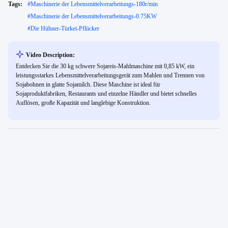
Tags:
#
Maschinerie der Lebensmittelverarbeitungs-180r/min
#
Maschinerie der Lebensmittelverarbeitungs-0.75KW
#
Die Hühner-Türkei-Pflücker
Video Description:
Entdecken Sie die 30 kg schwere Sojareis-Mahlmaschine mit 0,85 kW, ein
leistungsstarkes Lebensmittelverarbeitungsgerät zum Mahlen und Trennen von
Sojabohnen in glatte Sojamilch. Diese Maschine ist ideal für
Sojaproduktfabriken, Restaurants und einzelne Händler und bietet schnelles
Auflösen, große Kapazität und langlebige Konstruktion.