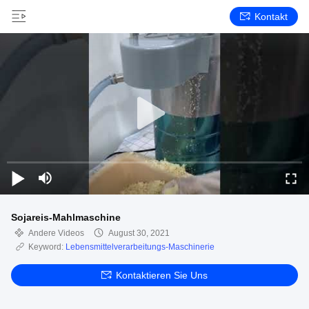
Kontakt
Sojareis-Mahlmaschine
Andere Videos
August 30, 2021
Keyword:
Lebensmittelverarbeitungs-Maschinerie
Kontaktieren Sie Uns