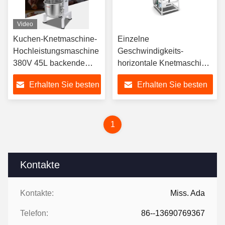
Video
Kuchen-Knetmaschine-
Einzelne
Hochleistungsmaschine
Geschwindigkeits-
380V 45L backende
horizontale Knetmaschine
Mischer-10kg
50kg 42r/Min 100 Liter für
Erhalten Sie besten
Erhalten Sie besten
Restaurant
Preis
Preis
1
Kontakte
Kontakte:
Miss. Ada
Telefon:
86--13690769367