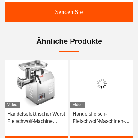
Senden Sie
Ähnliche Produkte
Video
Video
Handelselektrischer Wurst
Handelsfleisch-
Fleischwolf-Machine
Fleischwolf-Maschinen-
1100W Stuffer 220RPM
industrielle Küchen-
Ausrüstung