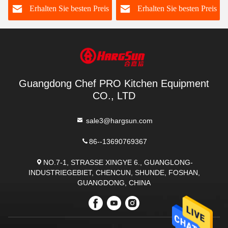
s
Erhalten Sie besten Preis
Erhalten Sie besten Preis
Guangdong Chef PRO Kitchen Equipment
CO., LTD
sale3@hargsun.com
86--13690769367
NO.7-1, STRASSE XINGYE 6., GUANGLONG-
INDUSTRIEGEBIET, CHENCUN, SHUNDE, FOSHAN,
GUANGDONG, CHINA