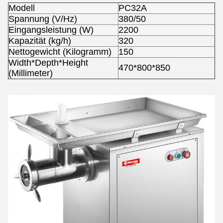
Modell
PC32A
Spannung (V/Hz)
380/50
Eingangsleistung (W)
2200
Kapazität (kg/h)
320
Nettogewicht (Kilogramm)
150
Width*Depth*Height
470*800*850
(Millimeter)