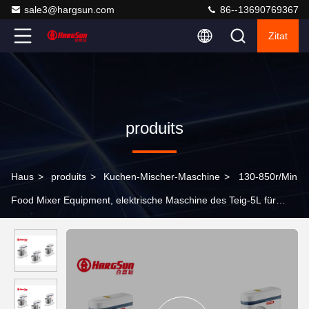
sale3@hargsun.com
86--13690769367
Zitat
produits
Haus
>
produits
>
Kuchen-Mischer-Maschine
>
130-850r/Min
Food Mixer Equipment, elektrische Maschine des Teig-5L für
Bäckerei