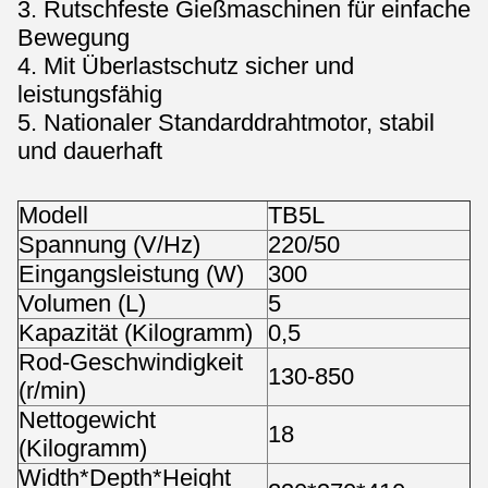
3. Rutschfeste Gießmaschinen für einfache
Bewegung
4. Mit Überlastschutz sicher und
leistungsfähig
5. Nationaler Standarddrahtmotor, stabil
und dauerhaft
Modell
TB5L
Spannung (V/Hz)
220/50
Eingangsleistung (W)
300
Volumen (L)
5
Kapazität (Kilogramm)
0,5
Rod-Geschwindigkeit
130-850
(r/min)
Nettogewicht
18
(Kilogramm)
Width*Depth*Height