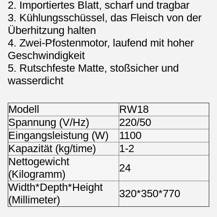
2.
Importiertes Blatt, scharf und tragbar
3. Kühlungsschüssel, das Fleisch von der
Überhitzung halten
4. Zwei-Pfostenmotor, laufend mit hoher
Geschwindigkeit
5. Rutschfeste Matte, stoßsicher und
wasserdicht
Modell
RW18
Spannung (V/Hz)
220/50
Eingangsleistung (W)
1100
Kapazität (kg/time)
1-2
Nettogewicht
24
(Kilogramm)
Width*Depth*Height
320*350*770
(Millimeter)