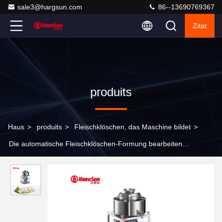
sale3@hargsun.com
86--13690769367
Zitat
produits
Haus
>
produits
>
Fleischklöschen, das Maschine bildet
>
Die automatische Fleischklöschen-Formung bearbeiten
320*350*770mm für Restaurant maschinell