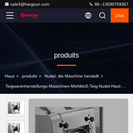
sale3@hargsun.com
86--13690769367
Zitat
produits
Haus
>
produits
>
Nudel, die Maschine herstellt
>
Teigwarenherstellungs-Maschinen-Mehlkloß-Teig-Nudel-Haut-
Hersteller der Kapazitäts-25kg