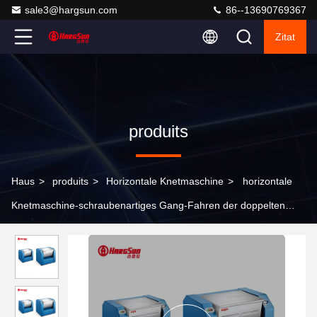
sale3@hargsun.com
86--13690769367
Zitat
produits
Haus
>
produits
>
Horizontale Knetmaschine
>
horizontale
Knetmaschine-schraubenartiges Gang-Fahren der doppelten
Geschwindigkeits-15kg