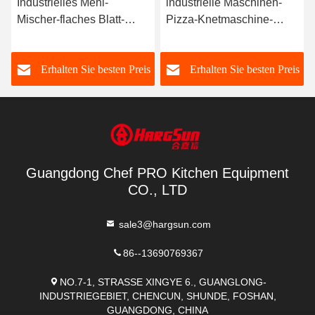
Industrielles Mehl-
industrielle Maschinen-
Mischer-flaches Blatt-
Pizza-Knetmaschine-
horizontale Knetmaschine
Industrie-Mehl-Mischungs-
100 Liter-Kapazität für
Maschine der
s
Erhalten Sie besten Preis
Erhalten Sie besten Preis
Brötchen
Knetmaschine-25Qt
Guangdong Chef PRO Kitchen Equipment
CO., LTD
sale3@hargsun.com
86--13690769367
NO.7-1, STRASSE XINGYE 6., GUANGLONG-
INDUSTRIEGEBIET, CHENCUN, SHUNDE, FOSHAN,
GUANGDONG, CHINA