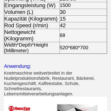
Eingangsleistung (W)
1500
Volumen (L)
30
Kapazität (Kilogramm)
15
Rod Speed (r/min)
42
Nettogewicht
68
(Kilogramm)
Width*Depth*Height
520*680*700
(Millimeter)
Anwendung:
Knetmaschine weitverbreitet in der
Nudelproduktionsfabrik, Restaurant, Bäckerei,
Kuchengeschäft, Kaffeestube, Schule,
Schnellrestaurants,
Lebensmittelverarbeitungsanlagen.