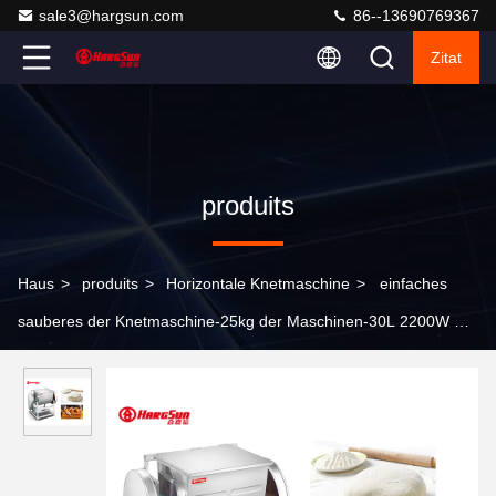
sale3@hargsun.com
86--13690769367
Zitat
produits
Haus
>
produits
>
Horizontale Knetmaschine
>
einfaches
sauberes der Knetmaschine-25kg der Maschinen-30L 2200W mit
dem schraubenartigen Gangfahren