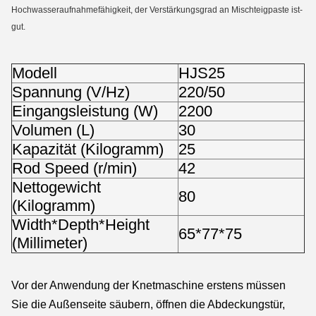
Hochwasseraufnahmefähigkeit, der Verstärkungsgrad an Mischteigpaste ist-
gut.
Modell
HJS25
Spannung (V/Hz)
220/50
Eingangsleistung (W)
2200
Volumen (L)
30
Kapazität (Kilogramm)
25
Rod Speed (r/min)
42
Nettogewicht
80
(Kilogramm)
Width*Depth*Height
65*77*75
(Millimeter)
Vor der Anwendung der Knetmaschine erstens müssen
Sie die Außenseite säubern, öffnen die Abdeckungstür,