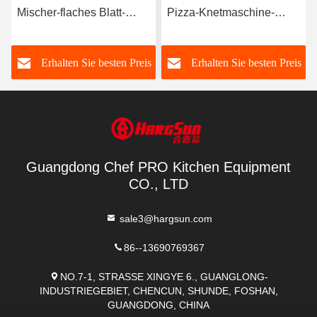
Mischer-flaches Blatt-
Pizza-Knetmaschine-
horizontale Knetmaschine
Industrie-Mehl-Mischungs-
100 Liter-Kapazität für
Maschine der
s
Erhalten Sie besten Preis
Erhalten Sie besten Preis
Brötchen
Knetmaschine-25Qt
Guangdong Chef PRO Kitchen Equipment
CO., LTD
sale3@hargsun.com
86--13690769367
NO.7-1, STRASSE XINGYE 6., GUANGLONG-
INDUSTRIEGEBIET, CHENCUN, SHUNDE, FOSHAN,
GUANGDONG, CHINA