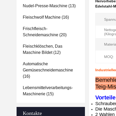
Hervorheb
Nudel-Presse-Maschine
(13)
Edelstahl-
Fleischwolf Machine
(16)
Spannu
Frischfleisch-
Nettog
(Kilog
Schneidemaschine
(20)
Materia
Fleischklöschen, Das
Maschine Bildet
(12)
MOQ:
Automatische
Gemüseschneidemaschine
Industriell
(16)
Bemehlen
Teig-Mi
Lebensmittelverarbeitungs-
Maschinerie
(15)
Vorteile
Schraubena
Die Masch
Kontakte
2 Wahlen d