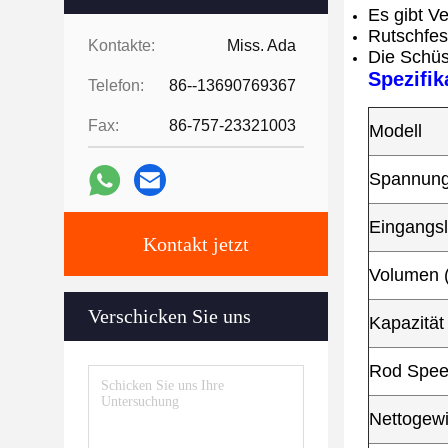
Es gibt V
Rutschfes
Kontakte:
Miss. Ada
Die Schüs
Spezifik
Telefon:
86--13690769367
Fax:
86-757-23321003
Modell
Spannung
Eingangsl
Kontakt jetzt
Volumen 
Verschicken Sie uns
Kapazität
Rod Speed
Nettogewi