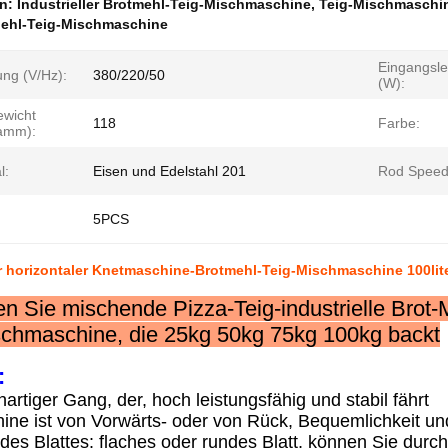
en:
Industrieller Brotmehl-Teig-Mischmaschine
,
Teig-Mischmaschi
Mehl-Teig-Mischmaschine
Eingangsle
ng (V/Hz):
380/220/50
(W):
ewicht
118
Farbe:
ramm):
l:
Eisen und Edelstahl 201
Rod Speed 
5PCS
er horizontaler Knetmaschine-Brotmehl-Teig-Mischmaschine 100lit
 Sie mischende Pizza-Teig-industrielle Brot-M
schmaschine, die 25kg 50kg 75kg 100kg backt
:
rtiger Gang, der, hoch leistungsfähig und stabil fährt
ine ist von Vorwärts- oder von Rück, Bequemlichkeit u
es Blattes: flaches oder rundes Blatt, können Sie durch 