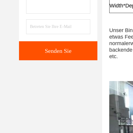
Width*Dep
Unser Bin
etwas Fe
normalerw
backende F
Senden Sie
etc.