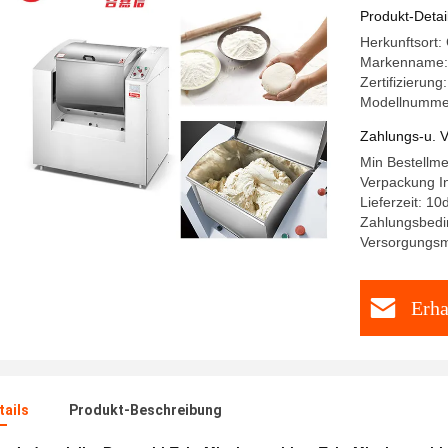
Produkt-Detai
Herkunftsort:
Markenname:
Zertifizierung
Modellnumme
Zahlungs-u. V
Min Bestellm
Verpackung In
Lieferzeit: 10
Zahlungsbedi
Versorgungsm
Erha
ails
Produkt-Beschreibung