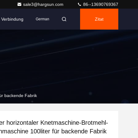
sale3@hargsun.com
86--13690769367
n Verbindung
Zitat
German
für backende Fabrik
ller horizontaler Knetmaschine-Brotmehl-
hmaschine 100liter für backende Fabrik