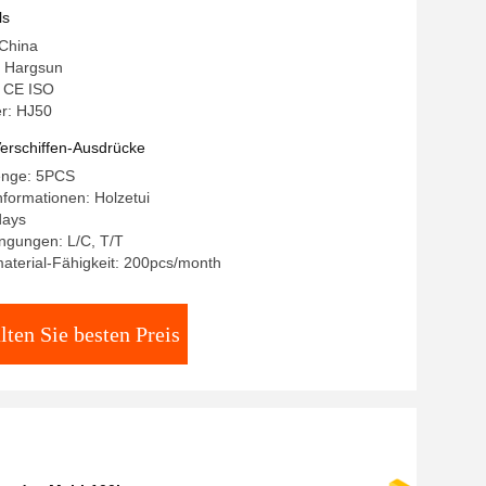
ls
 China
 Hargsun
: CE ISO
r: HJ50
erschiffen-Ausdrücke
enge: 5PCS
formationen: Holzetui
days
ngungen: L/C, T/T
aterial-Fähigkeit: 200pcs/month
lten Sie besten Preis