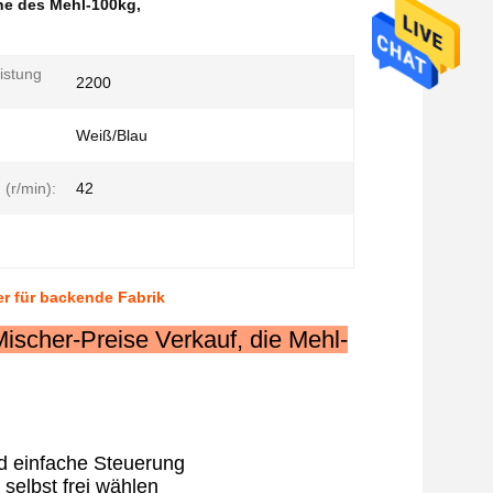
ne des Mehl-100kg
,
istung
2200
Weiß/Blau
(r/min):
42
er für backende Fabrik
ischer-Preise Verkauf, die Mehl-
nd einfache Steuerung
selbst frei wählen