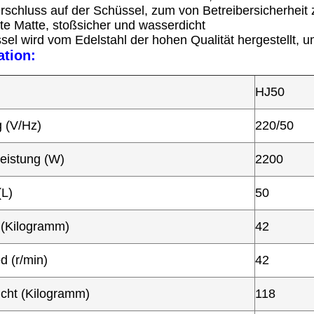
erschluss auf der Schüssel, zum von Betreibersicherheit 
te Matte, stoßsicher und wasserdicht
sel wird vom Edelstahl der hohen Qualität hergestellt, 
ation:
HJ50
 (V/Hz)
220/50
eistung (W)
2200
(L)
50
 (Kilogramm)
42
 (r/min)
42
cht (Kilogramm)
118