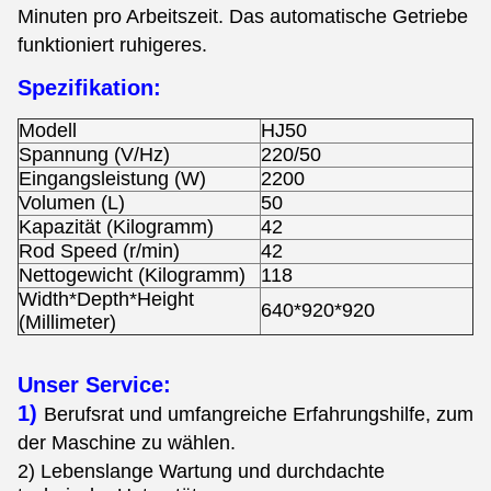
Minuten pro Arbeitszeit. Das automatische Getriebe
funktioniert ruhigeres.
Spezifikation:
Modell
HJ50
Spannung (V/Hz)
220/50
Eingangsleistung (W)
2200
Volumen (L)
50
Kapazität (Kilogramm)
42
Rod Speed (r/min)
42
Nettogewicht (Kilogramm)
118
Width*Depth*Height
640*920*920
(Millimeter)
Unser Service:
1)
Berufsrat und umfangreiche Erfahrungshilfe, zum
der Maschine zu wählen.
2)
Lebenslange Wartung und durchdachte