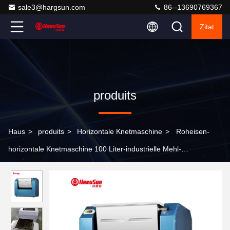
sale3@hargsun.com
86--13690769367
Zitat
produits
Haus
>
produits
>
Horizontale Knetmaschine
>
Roheisen-
horizontale Knetmaschine 100 Liter-industrielle Mehl-
Knetmaschine für Bäckerei-Nahrung