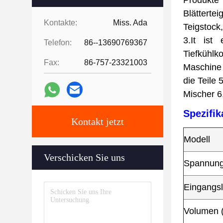
Produkte 
Blätterte
Kontakte:
Miss. Ada
Teigstock
3.It ist
Telefon:
86--13690769367
Tiefkühlko
Fax:
86-757-23321003
Maschine 
die Teile
Mischer 6.
Spezifik
Kontakt jetzt
Modell
Verschicken Sie uns
Spannung
Eingangsl
Volumen 