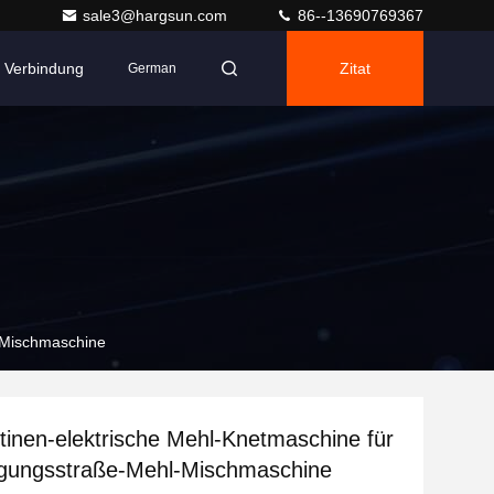
sale3@hargsun.com
86--13690769367
n Verbindung
Zitat
German
l-Mischmaschine
tinen-elektrische Mehl-Knetmaschine für
igungsstraße-Mehl-Mischmaschine