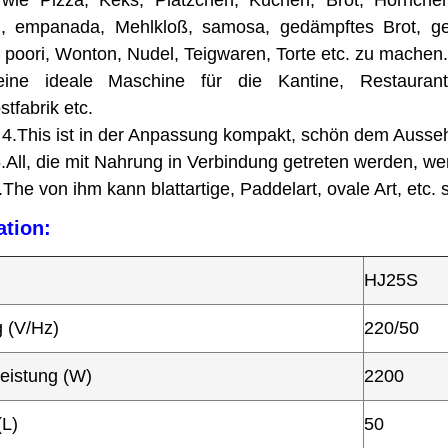
wie Pizza, Keks, Plätzchen, Kuchen, Brot, Hörnchen, Ch
ig, empanada, Mehlkloß, samosa, gedämpftes Brot, ge
, poori, Wonton, Nudel, Teigwaren, Torte etc. zu machen.
 eine ideale Maschine für die Kantine, Restaurant
stfabrik etc.
4.This ist in der Anpassung kompakt, schön dem Aussehe
 5.All, die mit Nahrung in Verbindung getreten werden, w
The von ihm kann blattartige, Paddelart, ovale Art, etc. s
ation:
HJ25S
 (V/Hz)
220/50
eistung (W)
2200
(L)
50