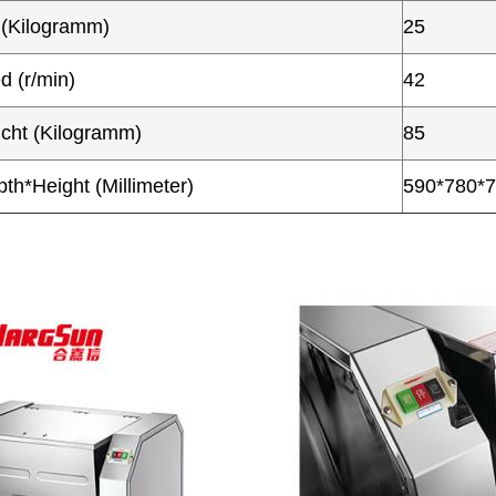
 (Kilogramm)
25
 (r/min)
42
cht (Kilogramm)
85
th*Height (Millimeter)
590*780*