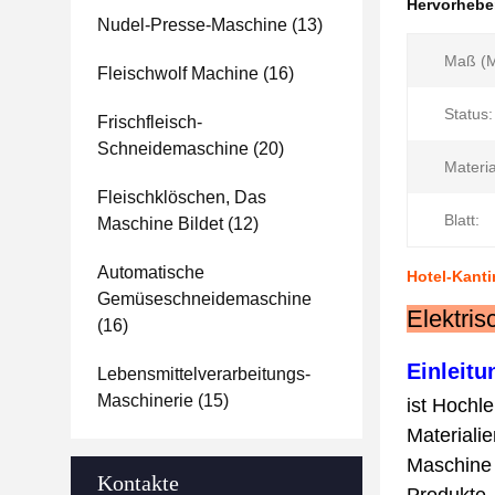
Hervorheb
Nudel-Presse-Maschine
(13)
Maß (Mi
Fleischwolf Machine
(16)
Status:
Frischfleisch-
Schneidemaschine
(20)
Materia
Fleischklöschen, Das
Blatt:
Maschine Bildet
(12)
Automatische
Hotel-Kant
Gemüseschneidemaschine
Elektri
(16)
Einleitu
Lebensmittelverarbeitungs-
Maschinerie
(15)
ist Hochl
Materiali
Maschine 
Kontakte