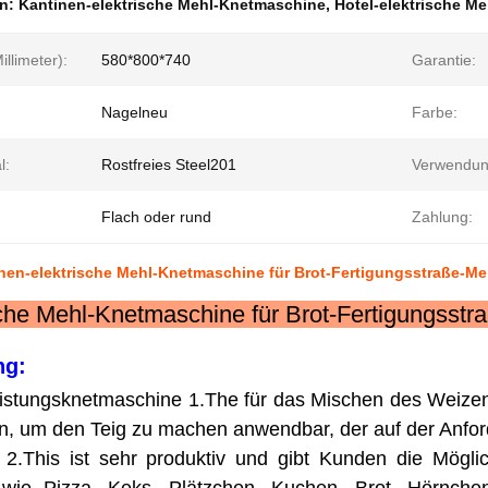
en:
Kantinen-elektrische Mehl-Knetmaschine
,
Hotel-elektrische M
llimeter):
580*800*740
Garantie:
Nagelneu
Farbe:
l:
Rostfreies Steel201
Verwendun
Flach oder rund
Zahlung:
inen-elektrische Mehl-Knetmaschine für Brot-Fertigungsstraße-M
sche Mehl-Knetmaschine für Brot-Fertigungsst
ng:
eistungsknetmaschine 1.The für das Mischen des Weize
en, um den Teig zu machen anwendbar, der auf der Anfo
2.This ist sehr produktiv und gibt Kunden die Möglic