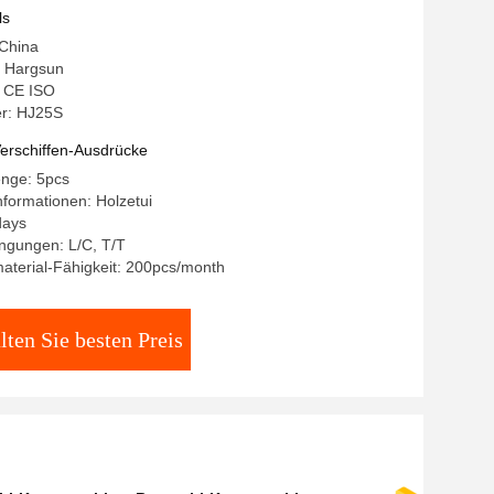
ls
 China
 Hargsun
: CE ISO
r: HJ25S
erschiffen-Ausdrücke
enge: 5pcs
formationen: Holzetui
days
ngungen: L/C, T/T
aterial-Fähigkeit: 200pcs/month
lten Sie besten Preis