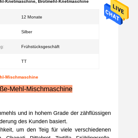
ehl-Knetmaschine
,
Brotmehl-Knetmaschine
12 Monate
Silber
g:
Frühstücksgeschäft
TT
ehl-Mischmaschine
raße-Mehl-Mischmaschine
nmehls und in hohem Grade der zähflüssigen
rderung des Kunden basiert.
hkeit, um den Teig für viele verschiedenen