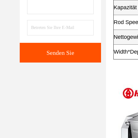
Kapazität
Rod Speed
Nettogewi
Width*Dep
Senden Sie