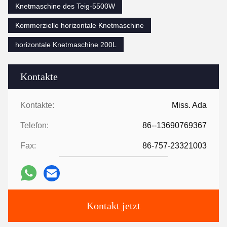
Knetmaschine des Teig-5500W
Kommerzielle horizontale Knetmaschine
horizontale Knetmaschine 200L
Kontakte
Kontakte:
Miss. Ada
Telefon:
86--13690769367
Fax:
86-757-23321003
Kontakt jetzt