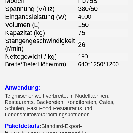
Modell
HJ75B
Spannung (V/Hz)
380/50
Eingangsleistung (W)
4000
Volumen (L)
150
Kapazität (kg)
75
Stangengeschwindigkeit
26
(r/min)
Nettogewicht / kg)
190
Breite*Tiefe*Höhe(mm)
640*1250*1200
Anwendung:
Teigmischer weit verbreitet in Nudelfabriken,
Restaurants, Bäckereien, Konditoreien, Cafés,
Schulen, Fast-Food-Restaurants und
Lebensmittelverarbeitungsbetrieben.
Paketdetails
:
Standard-Export-
Holzkistenverpackung, geeignet für